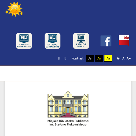
Kontrast
Aa
Aa
Aa
A-
A
A+
Miejska Biblioteka Publiczna im. Stefana
Flukowskiego w Świnoujściu