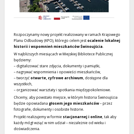
Rozpoczynamy nowy projekt realizowany w ramach Krajowego
Planu Odbudowy (KPO), którego celem jest
ocalenie lokalnej
historii i wspomnień mieszkańców Świnoujścia
.
W najbliższych miesiącach w Miejskiej Bibliotece Publicznej
będziemy:
– digitalizować stare zdjęcia, dokumenty i pamiątki,
– nagrywać wspomnienia i opowieści mieszkańców,
– tworzyć
otwarte, cyfrowe archiwum
, dostępne dla
wszystkich,
– organizować warsztaty i spotkania międzypokoleniowe.
Chcemy, aby powstało miejsce, w którym historia Świnoujścia
będzie opowiadana
głosem jego mieszkańców
– przez
fotografie, dokumenty i osobiste historie.
Projekt realizujemy w formie
stacjonarnej i online
, tak aby
każdy mógł wziąć w nim udział – niezależnie od wieku i
doświadczenia.