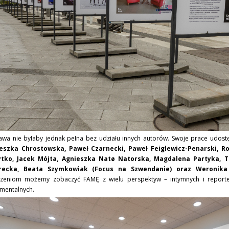
awa nie byłaby jednak pełna bez udziału innych autorów. Swoje prace udostę
eszka Chrostowska, Paweł Czarnecki, Paweł Feiglewicz-Penarski, Ro
tko, Jacek Mójta, Agnieszka Natø Natorska, Magdalena Partyka, 
recka, Beata Szymkowiak (Focus na Szwendanie) oraz Weronika
rzeniom możemy zobaczyć FAMĘ z wielu perspektyw – intymnych i reporters
mentalnych.