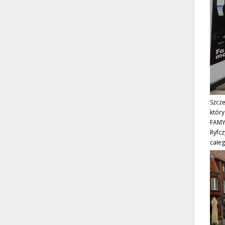
Szcz
który
FAMY,
Ryfc
całeg