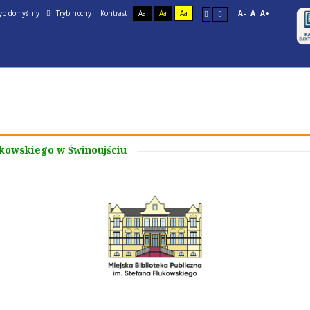
yb domyślny
Tryb nocny
Kontrast
Aa
Aa
Aa
A-
A
A+
ukowskiego w Świnoujściu