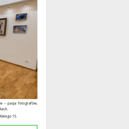
ie – pasja fotografów,
lach.
dskiego 15.