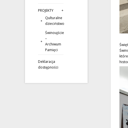
PROJEKTY
Qulturalne
dzieciństwo
Świnoujście
–
Archiwum
Świę
Pamięci
Świno
któr
Deklaracja
histo
dostępności