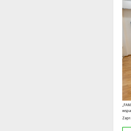
„FAM
wspar
Zapr