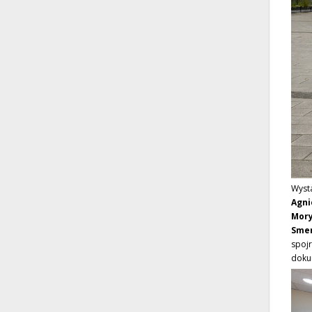
Wyst
Agni
Mory
Sme
spoj
doku